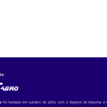
ós:
o
foi fundada em outubro de 2004, com o objetivo de importar e di