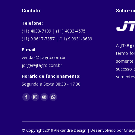
Contato:
Sobre n
Telefone:
(11) 4033-7109 | (11) 4033-4575
(11) 9.9617-7357 | (11) 9.9931-3689
A
JT-Agr
E-mail:
termo-fo
vendas@jtagro.com.br
somente 
jorge@jtagro.com.br
sucesso d
Horário de funcionamento:
sementes 
Segunda a Sexta 08:30 - 17:30
Encontre-nos em:
Facebook
Instagram
Mail
Whatsapp
© Copyright 2019 Alexandre Design | Desenvolvido por
Criaçã