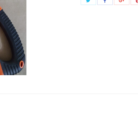
Share
Share
Share
with
with
with
Twitter
Facebook
Google