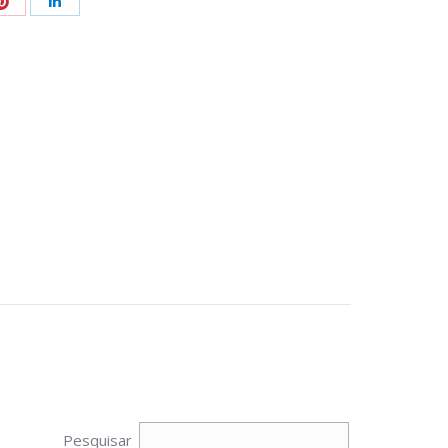
Share
Share
with
with
Pinterest
+
LinkedIn
Pesquisar