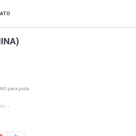
TATO
ATO
INA)
GRO para poda
TES